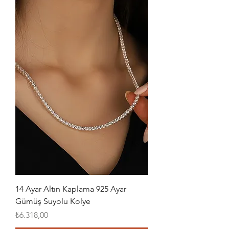
14 Ayar Altın Kaplama 925 Ayar
Gümüş Suyolu Kolye
Fiyat
₺6.318,00