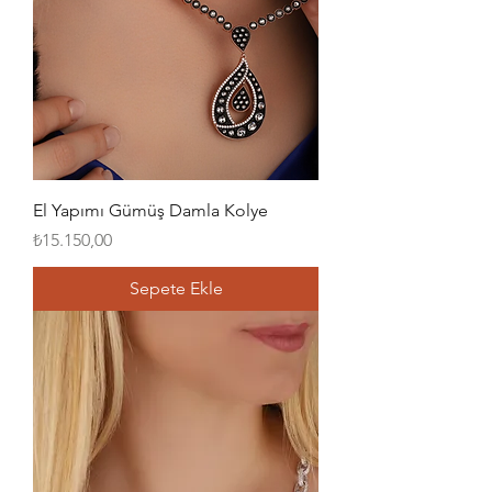
El Yapımı Gümüş Damla Kolye
Fiyat
₺15.150,00
Sepete Ekle