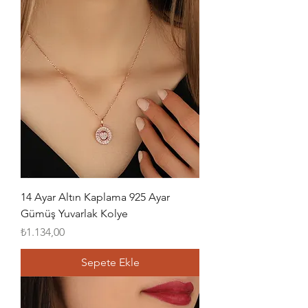
14 Ayar Altın Kaplama 925 Ayar
Gümüş Yuvarlak Kolye
Fiyat
₺1.134,00
Sepete Ekle