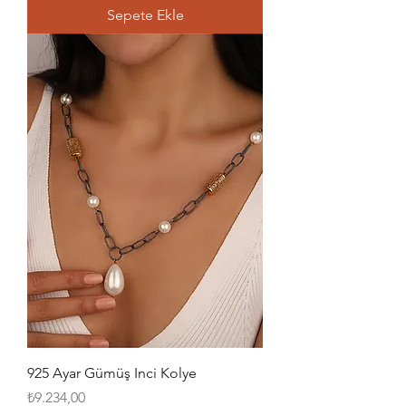
Sepete Ekle
925 Ayar Gümüş Inci Kolye
Fiyat
₺9.234,00