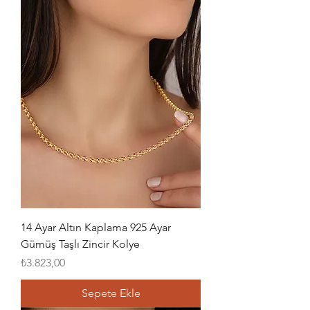
14 Ayar Altın Kaplama 925 Ayar
Gümüş Taşlı Zincir Kolye
Fiyat
₺3.823,00
Sepete Ekle