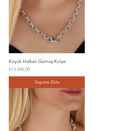
Küçük Halkalı Gümüş Kolye
Fiyat
₺13.446,00
Sepete Ekle