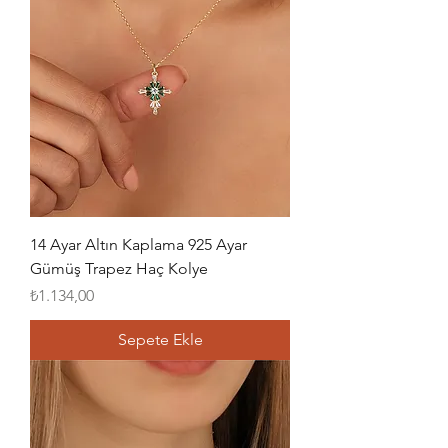
14 Ayar Altın Kaplama 925 Ayar
Gümüş Trapez Haç Kolye
Fiyat
₺1.134,00
Sepete Ekle