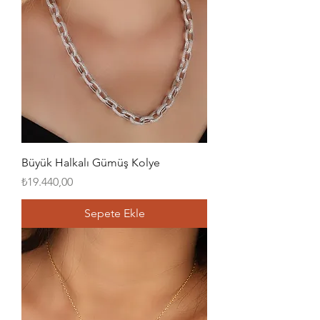
Büyük Halkalı Gümüş Kolye
Fiyat
₺19.440,00
Sepete Ekle