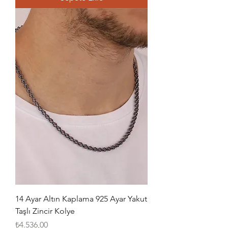
14 Ayar Altın Kaplama 925 Ayar Yakut
Taşlı Zincir Kolye
Fiyat
₺4.536,00