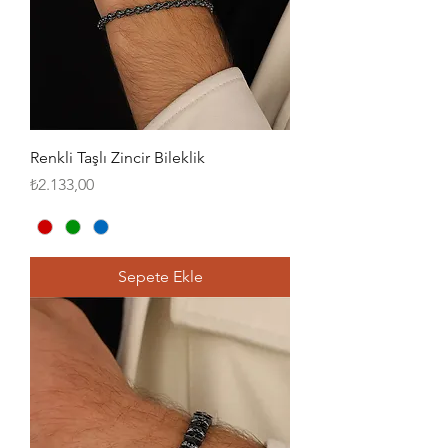
Renkli Taşlı Zincir Bileklik
Fiyat
₺2.133,00
Sepete Ekle