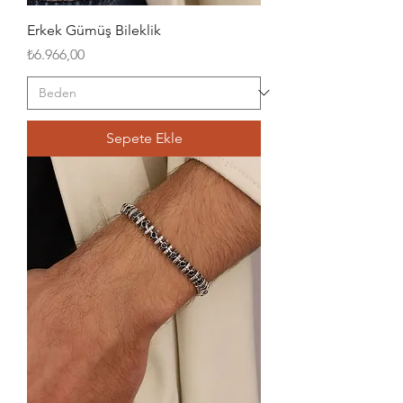
Erkek Gümüş Bileklik
Fiyat
₺6.966,00
Sepete Ekle