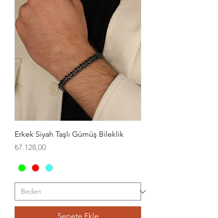
Erkek Siyah Taşlı Gümüş Bileklik
Fiyat
₺7.128,00
Sepete Ekle