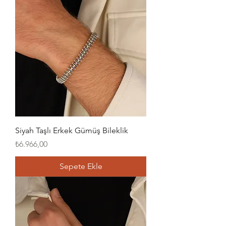
Siyah Taşlı Erkek Gümüş Bileklik
Fiyat
₺6.966,00
Sepete Ekle