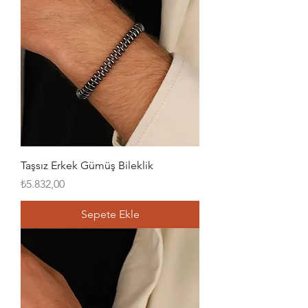
Taşsız Erkek Gümüş Bileklik
Fiyat
₺5.832,00
Sepete Ekle