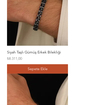
Siyah Taşlı Gümüş Erkek Bilekliği
Fiyat
₺8.311,00
Sepete Ekle